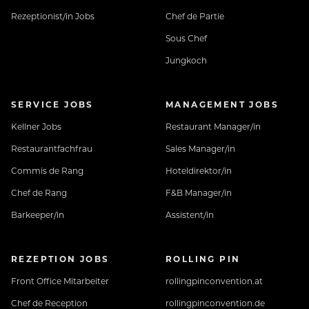
Rezeptionist/in Jobs
Chef de Partie
Sous Chef
Jungkoch
SERVICE JOBS
MANAGEMENT JOBS
Kellner Jobs
Restaurant Manager/in
Restaurantfachfrau
Sales Manager/in
Commis de Rang
Hoteldirektor/in
Chef de Rang
F&B Manager/in
Barkeeper/in
Assistent/in
REZEPTION JOBS
ROLLING PIN
Front Office Mitarbeiter
rollingpinconvention.at
Chef de Reception
rollingpinconvention.de