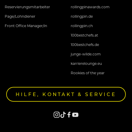
Reservierungsmitarbeiter
rollingpinawards.com
Page/Lohndiener
rollingpin.de
Front Office Manager/in
rollingpin.ch
100bestchefs.at
100bestchefs.de
junge-wilde.com
karrierelounge.eu
Rookies of the year
HILFE, KONTAKT & SERVICE