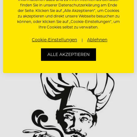
Der Insider: Ick bin auch ein
finden Sie in unserer Datenschutzerklärung am Ende
der Seite. Klicken Sie auf „Alle Akzeptieren“, um Cookies
zu akzeptieren und direkt unsere Webseite besuchen zu
Berliner
können, oder klicken Sie auf „Cookie-Einstellungen“, um
Ihre Cookies selbst zu verwalten.
Ihr fragt euch was der Street Food Thursday mit
Berlin zu tun hat? Robert Kropf verrät es euch!
Cookie-Einstellungen
Ablehnen
ALLE AKZEPTIEREN