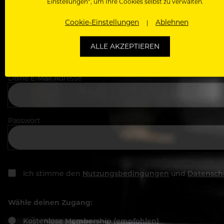
Einstellungen“, um Ihre Cookies selbst zu verwalten.
Cookie-Einstellungen
Ablehnen
In welchem Bereich arbeitest du
ALLE AKZEPTIEREN
Deine E-Mail Adresse
Passwort
Ich stimme den
Nutzungsbedingungen
und
Datensch
Wähle deinen Zugang:
Kostenlose Membership (empfohlen)