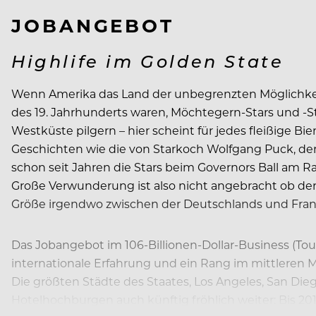
JOBANGEBOT
Highlife im Golden State
Wenn Amerika das Land der unbegrenzten Möglichkeite
des 19. Jahrhunderts waren, Möchtegern-Stars und -S
Westküste pilgern – hier scheint für jedes fleißige 
Geschichten wie die von Starkoch Wolfgang Puck, der
schon seit Jahren die Stars beim Governors Ball am Ra
Große Verwunderung ist also nicht angebracht ob de
Größe irgendwo zwischen der Deutschlands und Frank
Das Jobangebot im 106-Billionen-Dollar-Business (Tour
internationale Erfahrung und ein Rang im mittleren 
Die größten Städte des Staates, Los Angeles, San Dieg
Hotelhochburgen auch künftig fröhlich weiter: Bis 201