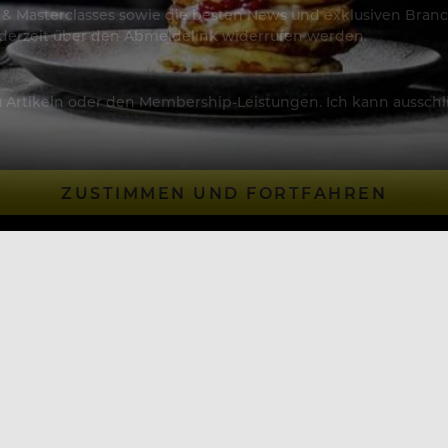
os & Masterclasses sowie die besten News und exklusiven Branc
jederzeit über den Abmeldelink widerrufen werden.
Artikeln oder den Membership-Leistungen. Ich kann ausschließ
ZUSTIMMEN UND FORTFAHREN