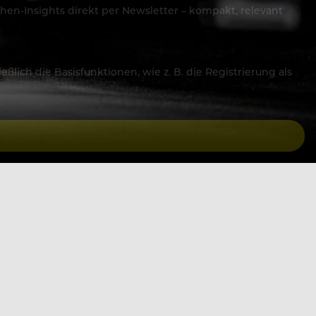
hen-Insights direkt per Newsletter – kompakt, relevant
lich die Basisfunktionen, wie z. B. die Registrierung als