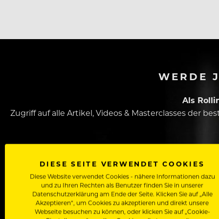
Ace Hotel). Nix wie los, Aufenthaltsbewilligung check
WERDE J
Als Roll
Zugriff auf alle Artikel, Videos & Masterclasses der b
DIESE SEITE VERWENDET COOKIES
Diese Website verwendet Cookies - nähere Informationen dazu
und zu Ihren Rechten als Benutzer finden Sie in unserer
Datenschutzerklärung am Ende der Seite. Klicken Sie auf „Alle
Akzeptieren“, um Cookies zu akzeptieren und direkt unsere
Dein Vorname
Webseite besuchen zu können, oder klicken Sie auf „Cookie-