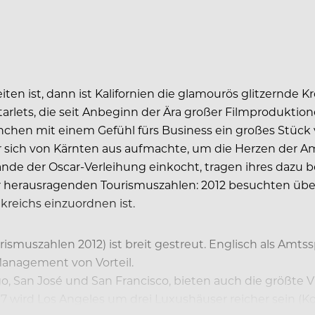
n ist, dann ist Kalifornien die glamourös glitzernde K
tarlets, die seit Anbeginn der Ära großer Filmprodukti
Bienchen mit einem Gefühl fürs Business ein großes Stüc
 sich von Kärnten aus aufmachte, um die Herzen der Am
nde der Oscar-Verleihung einkocht, tragen ihres dazu be
r herausragenden Tourismuszahlen: 2012 besuchten übe
reichs einzuordnen ist.
ismuszahlen 2012) ist breit gestreut. Englisch als Amts
Management von Vorteil.
o, San José und San Francisco, bieten auch die größte Vi
7 wird Los Angeles um drei Luxushäuser reicher sein (Kor