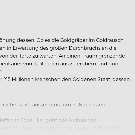
rönung dessen. Ob es die Goldgräber im Goldrausch
onen in Erwartung des großen Durchbruchs an die
k von der Torte zu warten. An einen Traum grenzende
erikaner von Kalifornien aus zu erobern und nun
i.
r 215 Millionen Menschen den Goldenen Staat, dessen
sprache ist Voraussetzung, um Fuß zu fassen,
elfalt an Jobs. Hier geht der Ausbau der
ean Air Hotel, Waldorf Astoria Beverly Hills und das