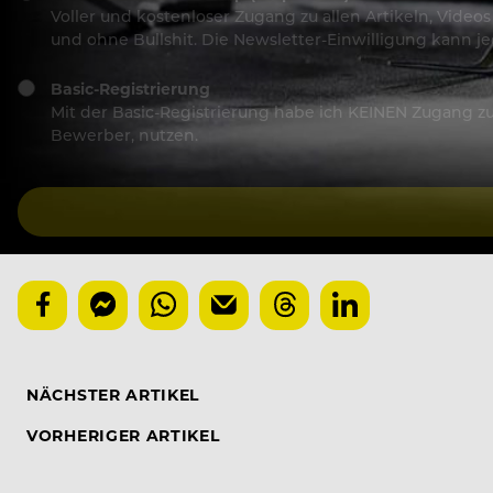
Voller und kostenloser Zugang zu allen Artikeln, Vide
und ohne Bullshit. Die Newsletter-Einwilligung kann 
Basic-Registrierung
Mit der Basic-Registrierung habe ich KEINEN Zugang zu 
Bewerber, nutzen.
NÄCHSTER ARTIKEL
VORHERIGER ARTIKEL