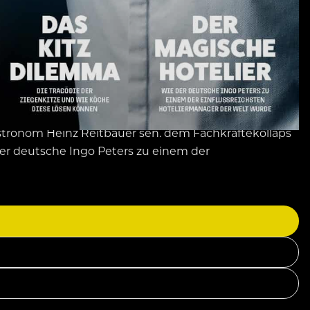
stronom Heinz Reitbauer sen. dem Fachkräftekollaps
er deutsche Ingo Peters zu einem der