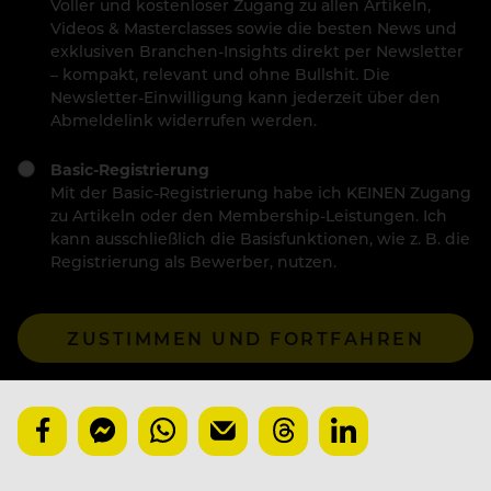
Voller und kostenloser Zugang zu allen Artikeln,
Videos & Masterclasses sowie die besten News und
exklusiven Branchen-Insights direkt per Newsletter
– kompakt, relevant und ohne Bullshit. Die
Newsletter-Einwilligung kann jederzeit über den
Abmeldelink widerrufen werden.
Basic-Registrierung
Mit der Basic-Registrierung habe ich KEINEN Zugang
zu Artikeln oder den Membership-Leistungen. Ich
kann ausschließlich die Basisfunktionen, wie z. B. die
Registrierung als Bewerber, nutzen.
ZUSTIMMEN UND FORTFAHREN