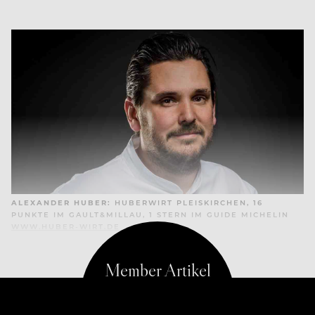
ALEXANDER HUBER:
HUBERWIRT PLEISKIRCHEN, 16
PUNKTE IM GAULT&MILLAU, 1 STERN IM GUIDE MICHELIN
WWW.HUBER-WIRT.DE