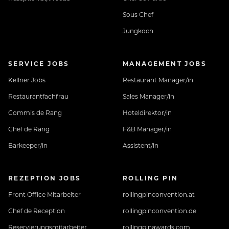
Sous Chef
Jungkoch
SERVICE JOBS
MANAGEMENT JOBS
Kellner Jobs
Restaurant Manager/in
Restaurantfachfrau
Sales Manager/in
Commis de Rang
Hoteldirektor/in
Chef de Rang
F&B Manager/in
Barkeeper/in
Assistent/in
REZEPTION JOBS
ROLLING PIN
Front Office Mitarbeiter
rollingpinconvention.at
Chef de Reception
rollingpinconvention.de
Reservierungsmitarbeiter
rollingpinawards.com