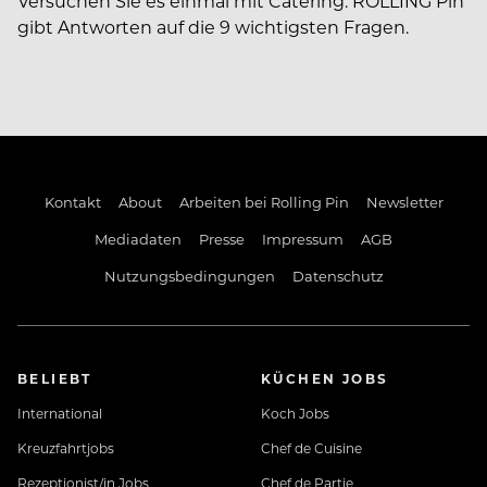
Versuchen Sie es einmal mit Catering. ROLLING Pin
gibt Antworten auf die 9 wichtigsten Fragen.
Kontakt
About
Arbeiten bei Rolling Pin
Newsletter
Mediadaten
Presse
Impressum
AGB
Nutzungsbedingungen
Datenschutz
BELIEBT
KÜCHEN JOBS
International
Koch Jobs
Kreuzfahrtjobs
Chef de Cuisine
Rezeptionist/in Jobs
Chef de Partie