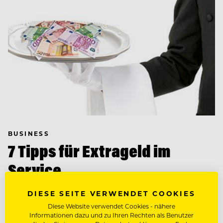
BUSINESS
7 Tipps für Extrageld im
Service
Vom simplen Ordertaker zum begeisternden
DIESE SEITE VERWENDET COOKIES
Verkäufer: Wie Sie dem Gast zusätzliche Extras
Diese Website verwendet Cookies - nähere
verkaufen und so mehr für sich selbst herausholen.
Informationen dazu und zu Ihren Rechten als Benutzer