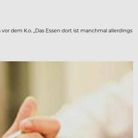
s vor dem K.o. „Das Essen dort ist manchmal allerdings