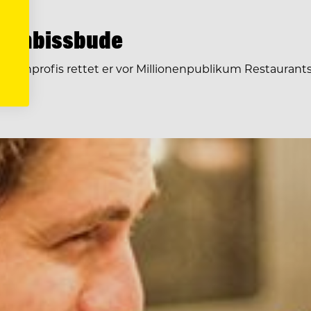
t Imbissbude
en Kochprofis rettet er vor Millionenpublikum Restaurant