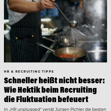
HR & RECRUITING TIPPS
Schneller heißt nicht besser:
Wie Hektik beim Recruiting
die Fluktuation befeuert
In ­„HR unplugged“ verrät Jürgen Pichler die besten