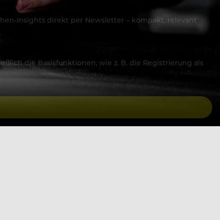
hen-Insights direkt per Newsletter – kompakt, relevant
lich die Basisfunktionen, wie z. B. die Registrierung als