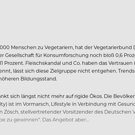
0 Menschen zu Vegetariern, hat der Vegetarierbund D
 Gesellschaft für Konsumforschung noch bloß 0,6 Prozen
u 11 Prozent. Fleischskandal und Co. haben das Vertrauen 
ennt, lässt sich diese Zielgruppe nicht entgehen. Trend
öheren Bildungsstand.
nkt sich längst nicht mehr auf rigide Ökos. Die Bevölke
lity) ist im Vormarsch, Lifestyle in Verbindung mit Ge
n Zösch, stellvertretender Vorsitzender des Deutschen Veg
uppe zu gewinnen“. Das Angebot aber…