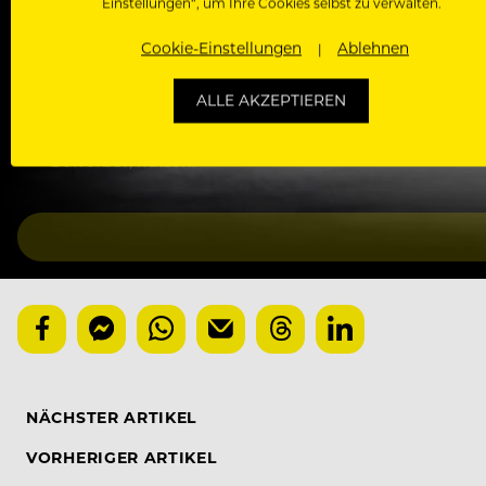
Einstellungen“, um Ihre Cookies selbst zu verwalten.
Kostenlose Membership (empfohlen)
Voller und kostenloser Zugang zu allen Artikeln, Vide
Cookie-Einstellungen
Ablehnen
und ohne Bullshit. Die Newsletter-Einwilligung kann 
ALLE AKZEPTIEREN
Basic-Registrierung
Mit der Basic-Registrierung habe ich KEINEN Zugang zu 
Bewerber, nutzen.
NÄCHSTER ARTIKEL
VORHERIGER ARTIKEL