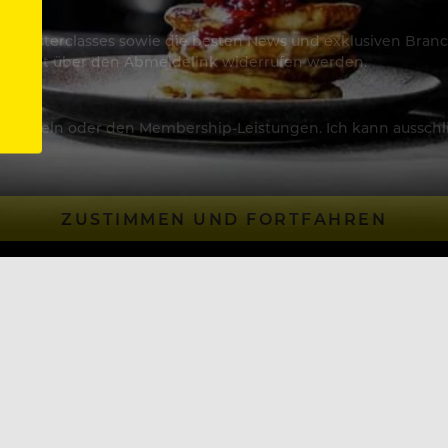
os & Masterclasses sowie die besten News und exklusiven Branc
jederzeit über den Abmeldelink widerrufen werden.
Artikeln oder den Membership-Leistungen. Ich kann ausschließ
ZUSTIMMEN UND FORTFAHREN