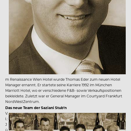
m Renaissance Wien Hotel wurde Thomas Eder zum neuen Hotel
Manager ernannt. Er startete seine Karriere 1992 im München
Marriott Hotel, wo er verschiedene F&B- sowie Verkaufspositionen
bekleidete. Zuletzt war er General Manager im Courtyard Frankfurt
NordWestZentrum.
Das neue Team der Saziani Stub’n
V.
l.:
J
ü