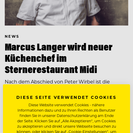
NEWS
Marcus Langer wird neuer
Küchenchef im
Sternerestaurant Midi
Nach dem Abschied von Peter Wirbel ist die
Nachfolge im Midi geklärt: Marcus Langer wechselt
aus dem Kronenschlösschen ins Saarland und
DIESE SEITE VERWENDET COOKIES
übernimmt ab September die…
Diese Website verwendet Cookies - nähere
Informationen dazu und zu Ihren Rechten als Benutzer
finden Sie in unserer Datenschutzerklärung am Ende
der Seite. Klicken Sie auf „Alle Akzeptieren“, um Cookies
zu akzeptieren und direkt unsere Webseite besuchen zu
können, oder klicken Sie auf „Cookie-Einstellungen“, um