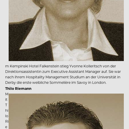
m Kempinski Hotel Falkenstein stieg Yvonne Kolleritsch von der
Direktionsassistentin zum Executive Assistant Manager auf. Sie war
nach ihrem Hospitality Management Studium an der Universität in
Derby die erste weibliche Sommelière im Savoy in London.
Thilo Riemann
M
it
T
hi
lo
Ri
e