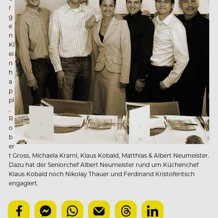
r
g
e
n
Kl
ei
n
h
a
p
pl
,
R
o
b
er
t Gross, Michaela Kraml, Klaus Kobald, Matthias & Albert Neumeister.
Dazu hat der Seniorchef Albert Neumeister rund um Küchenchef
Klaus Kobald noch Nikolay Thauer und Ferdinand Kristoferitsch
engagiert.