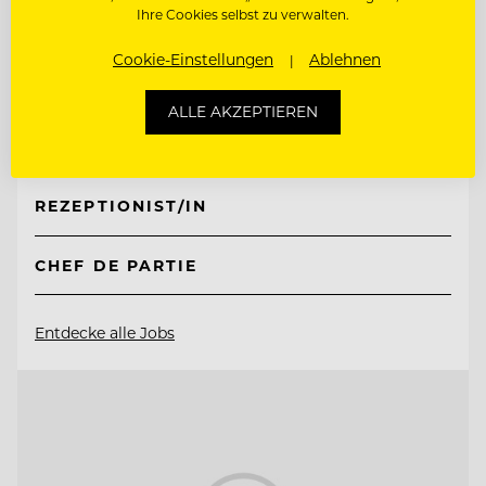
Ihre Cookies selbst zu verwalten.
TOP ARBEITGEBER
Natur- & Biohotel Bergzeit
Cookie-Einstellungen
Ablehnen
ALLE AKZEPTIEREN
6675 Tannheim, Österreich
REZEPTIONIST/IN
CHEF DE PARTIE
Entdecke alle Jobs