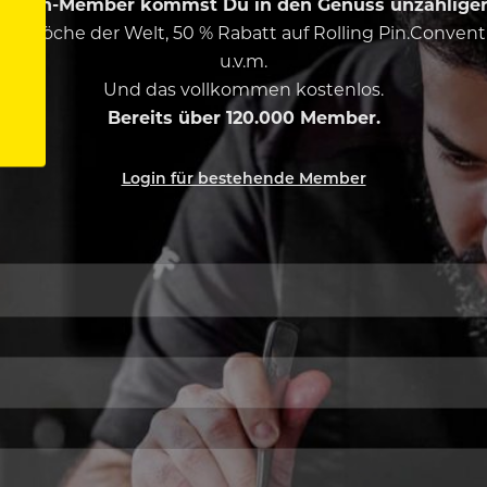
ing Pin-Member kommst Du in den Genuss unzähliger 
esten Köche der Welt, 50 % Rabatt auf Rolling Pin.Conven
u.v.m.
Und das vollkommen kostenlos.
Bereits über 120.000 Member.
Login für bestehende Member