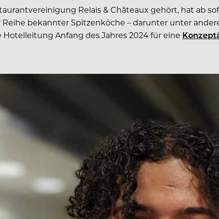
staurantvereinigung Relais & Châteaux gehört, hat ab s
 Reihe bekannter Spitzenköche – darunter unter ande
ie Hotelleitung Anfang des Jahres 2024 für eine
Konzept