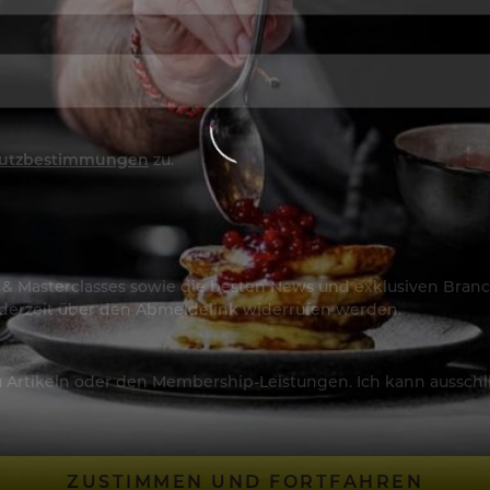
utzbestimmungen
zu.
os & Masterclasses sowie die besten News und exklusiven Branc
jederzeit über den Abmeldelink widerrufen werden.
Artikeln oder den Membership-Leistungen. Ich kann ausschließ
ZUSTIMMEN UND FORTFAHREN