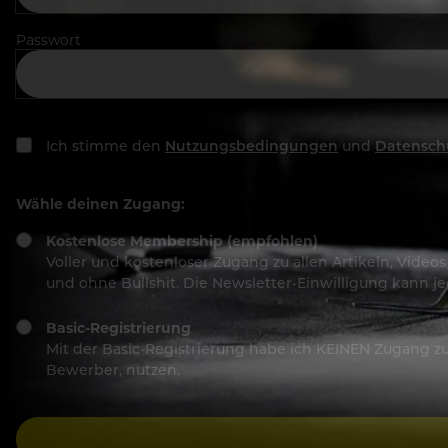
Passwort
Ich stimme den
Nutzungsbedingungen
und
Datensch
Wähle deinen Zugang:
Kostenlose Membership (empfohlen)
Voller und kostenloser Zugang zu allen Artikeln, Vide
und ohne Bullshit. Die Newsletter-Einwilligung kann 
Basic-Registrierung
Mit der Basic-Registrierung habe ich KEINEN Zugang zu 
Bewerber, nutzen.