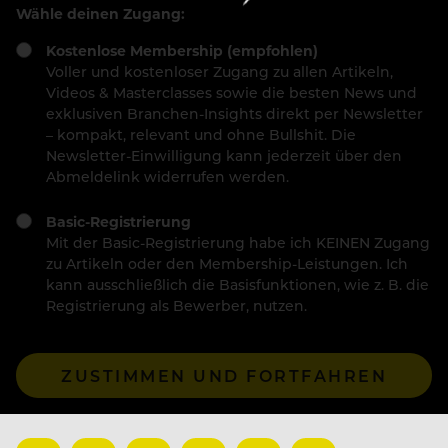
Wähle deinen Zugang:
Kostenlose Membership (empfohlen)
Voller und kostenloser Zugang zu allen Artikeln,
Videos & Masterclasses sowie die besten News und
exklusiven Branchen-Insights direkt per Newsletter
– kompakt, relevant und ohne Bullshit. Die
Newsletter-Einwilligung kann jederzeit über den
Abmeldelink widerrufen werden.
Basic-Registrierung
Mit der Basic-Registrierung habe ich KEINEN Zugang
zu Artikeln oder den Membership-Leistungen. Ich
kann ausschließlich die Basisfunktionen, wie z. B. die
Registrierung als Bewerber, nutzen.
ZUSTIMMEN UND FORTFAHREN