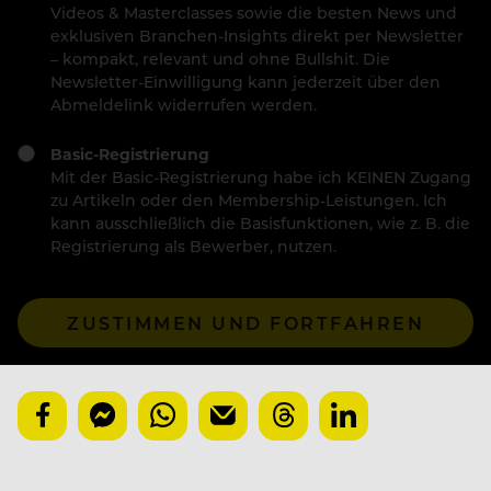
Videos & Masterclasses sowie die besten News und
exklusiven Branchen-Insights direkt per Newsletter
– kompakt, relevant und ohne Bullshit. Die
Newsletter-Einwilligung kann jederzeit über den
Abmeldelink widerrufen werden.
Basic-Registrierung
Mit der Basic-Registrierung habe ich KEINEN Zugang
zu Artikeln oder den Membership-Leistungen. Ich
kann ausschließlich die Basisfunktionen, wie z. B. die
Registrierung als Bewerber, nutzen.
ZUSTIMMEN UND FORTFAHREN