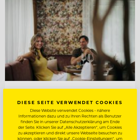
TOP ARBEITGEBER
Hotel Guglwald
DIESE SEITE VERWENDET COOKIES
Diese Website verwendet Cookies - nähere
Informationen dazu und zu Ihren Rechten als Benutzer
finden Sie in unserer Datenschutzerklärung am Ende
4191 Guglwald, Österreich
der Seite. Klicken Sie auf „Alle Akzeptieren“, um Cookies
zu akzeptieren und direkt unsere Webseite besuchen zu
können, oder klicken Sie auf „Cookie-Einstellungen“, um