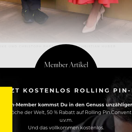
IKE UND CHRISTOPH PARZER. – FOTO: CHRISTIAN HUBER
ETZT KOSTENLOS ROLLING PIN
ing Pin-Member kommst Du in den Genuss unzähliger 
esten Köche der Welt, 50 % Rabatt auf Rolling Pin.Conven
u.v.m.
Und das vollkommen kostenlos.