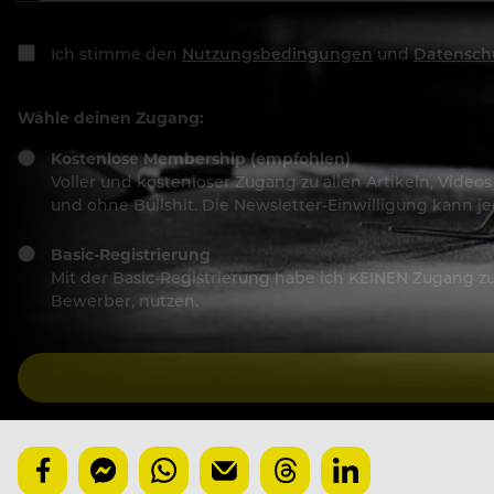
Ich stimme den
Nutzungsbedingungen
und
Datensch
Wähle deinen Zugang:
Kostenlose Membership (empfohlen)
Voller und kostenloser Zugang zu allen Artikeln, Vide
und ohne Bullshit. Die Newsletter-Einwilligung kann 
Basic-Registrierung
Mit der Basic-Registrierung habe ich KEINEN Zugang zu 
Bewerber, nutzen.