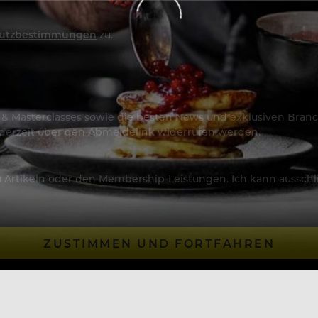
utzbestimmungen
zu.
os & Masterclasses sowie die besten News und exklusiven Branc
jederzeit über den Abmeldelink widerrufen werden.
Artikeln oder den Membership-Leistungen. Ich kann ausschließ
ZUSTIMMEN UND FORTFAHREN