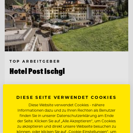
TOP ARBEITGEBER
Hotel Post Ischgl
6561 Ischgl, Österreich
DIESE SEITE VERWENDET COOKIES
Diese Website verwendet Cookies - nähere
ZAHLKELLNER (M/W/D)
Informationen dazu und zu Ihren Rechten als Benutzer
finden Sie in unserer Datenschutzerklärung am Ende
der Seite. Klicken Sie auf „Alle Akzeptieren“, um Cookies
RESTAURANTLEITER (M/W/D)
zu akzeptieren und direkt unsere Webseite besuchen zu
können, oder klicken Sie auf „Cookie-Einstellungen“, um