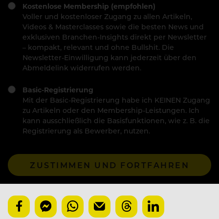
Kostenlose Membership (empfohlen)
Voller und kostenloser Zugang zu allen Artikeln,
Videos & Masterclasses sowie die besten News und
exklusiven Branchen-Insights direkt per Newsletter
– kompakt, relevant und ohne Bullshit. Die
Newsletter-Einwilligung kann jederzeit über den
Abmeldelink widerrufen werden.
Basic-Registrierung
Mit der Basic-Registrierung habe ich KEINEN Zugang
zu Artikeln oder den Membership-Leistungen. Ich
kann ausschließlich die Basisfunktionen, wie z. B. die
Registrierung als Bewerber, nutzen.
ZUSTIMMEN UND FORTFAHREN