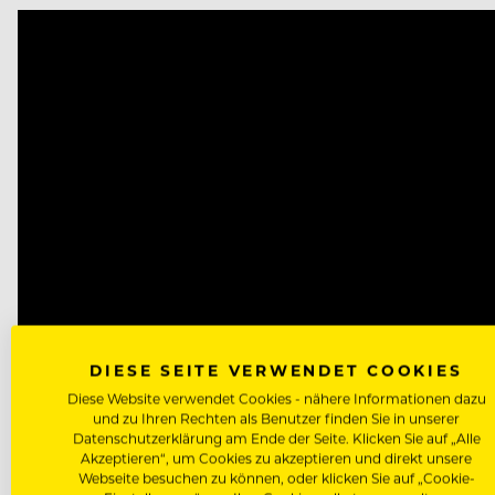
Video
Player
DIESE SEITE VERWENDET COOKIES
Diese Website verwendet Cookies - nähere Informationen dazu
und zu Ihren Rechten als Benutzer finden Sie in unserer
Datenschutzerklärung am Ende der Seite. Klicken Sie auf „Alle
Akzeptieren“, um Cookies zu akzeptieren und direkt unsere
Webseite besuchen zu können, oder klicken Sie auf „Cookie-