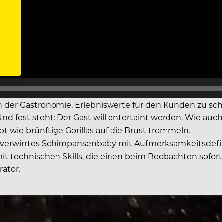
n der Gastronomie, Erlebniswerte für den Kunden zu scha
d fest steht: Der Gast will entertaint werden. Wie auc
bt wie brünftige Gorillas auf die Brust trommeln.
n verwirrtes Schimpansenbaby mit Aufmerksamkeitsdefizi
mit technischen Skills, die einen beim Beobachten sofor
rator.