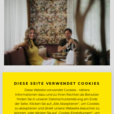
TOP ARBEITGEBER
Hotel Guglwald
DIESE SEITE VERWENDET COOKIES
Diese Website verwendet Cookies - nähere
Informationen dazu und zu Ihren Rechten als Benutzer
4191 Guglwald, Österreich
finden Sie in unserer Datenschutzerklärung am Ende
der Seite. Klicken Sie auf „Alle Akzeptieren“, um Cookies
zu akzeptieren und direkt unsere Webseite besuchen zu
können, oder klicken Sie auf „Cookie-Einstellungen“, um