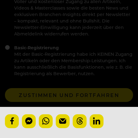
Voller und kostenloser Zugang zu allen Artikeln,
Videos & Masterclasses sowie die besten News und
exklusiven Branchen-Insights direkt per Newsletter
– kompakt, relevant und ohne Bullshit. Die
Newsletter-Einwilligung kann jederzeit über den
Abmeldelink widerrufen werden.
Basic-Registrierung
Mit der Basic-Registrierung habe ich KEINEN Zugang
zu Artikeln oder den Membership-Leistungen. Ich
kann ausschließlich die Basisfunktionen, wie z. B. die
Registrierung als Bewerber, nutzen.
ZUSTIMMEN UND FORTFAHREN