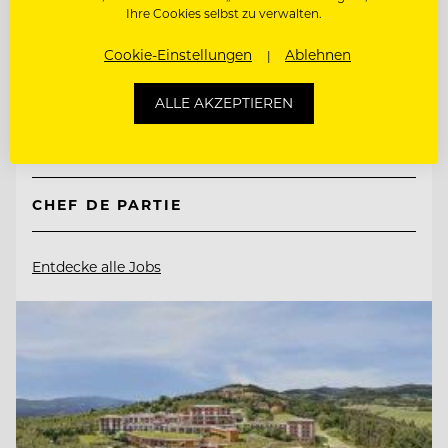
Genusshotel Sackmann
Ihre Cookies selbst zu verwalten.
Cookie-Einstellungen
Ablehnen
72270 Baiersbronn, Deutschland
ALLE AKZEPTIEREN
BARKEEPER
CHEF DE PARTIE
Entdecke alle Jobs