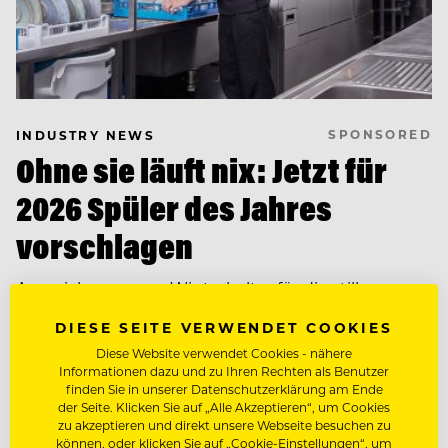
SPONSORED
INDUSTRY NEWS
Ohne sie läuft nix: Jetzt für
2026 Spüler des Jahres
vorschlagen
Auszeichnung von Winterhalter für die stillen
Helden der Gastronomie geht in die zweite Runde.
DIESE SEITE VERWENDET COOKIES
Nominiere bis 09.08.26 und gewinne wertvolle
Diese Website verwendet Cookies - nähere
Preise für Mitarbeitende & Betrieb.
Informationen dazu und zu Ihren Rechten als Benutzer
finden Sie in unserer Datenschutzerklärung am Ende
der Seite. Klicken Sie auf „Alle Akzeptieren“, um Cookies
zu akzeptieren und direkt unsere Webseite besuchen zu
können, oder klicken Sie auf „Cookie-Einstellungen“, um