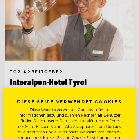
TOP ARBEITGEBER
Interalpen-Hotel Tyrol
DIESE SEITE VERWENDET COOKIES
6410 Telfs, Österreich
Diese Website verwendet Cookies - nähere
Informationen dazu und zu Ihren Rechten als Benutzer
finden Sie in unserer Datenschutzerklärung am Ende
CHEF DE PARTIE / PATISSERIE (M/W/D)
der Seite. Klicken Sie auf „Alle Akzeptieren“, um Cookies
zu akzeptieren und direkt unsere Webseite besuchen zu
KOORDINATOR:IN FÜR KOMMUNIKATION
können, oder klicken Sie auf „Cookie-Einstellungen“, um