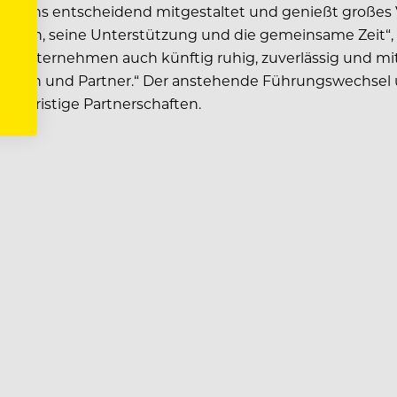
rnehmens entscheidend mitgestaltet und genießt großes
auen, seine Unterstützung und die gemeinsame Zeit“, so 
s, das Unternehmen auch künftig ruhig, zuverlässig und m
den und Partner.“ Der anstehende Führungswechsel un
ngfristige Partnerschaften.