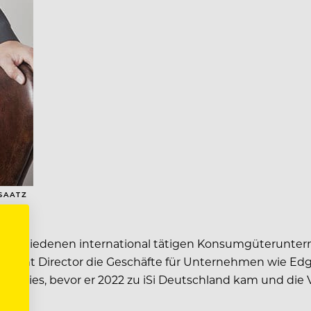
SAATZ
n verschiedenen international tätigen Konsumgüterunte
ccount Director die Geschäfte für Unternehmen wie Edgew
 Bakeries, bevor er 2022 zu iSi Deutschland kam und die