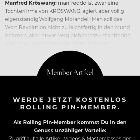
Manfred Kröswang:
manfreddo ist zwar eine
Tochterfirma von KRÖSWANG, agiert aber völlig
eigenständig.Wolfgang Morandell: Man soll das
Wort Revolution nicht zu leichtfertig in den Mund
nehmen, aber etwas Vergleichbareszu manfreddo
gibt es in unserer Branche nicht. Wir sind
sozusagen
WERDE JETZT KOSTENLOS
ROLLING PIN-MEMBER.
Als Rolling Pin-Member kommst Du in den
Genuss unzähliger Vorteile:
Zugriff auf alle Artikel, Videos & Masterclasses der