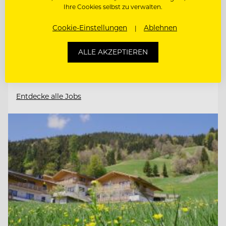
6410 Telfs, Österreich
Ihre Cookies selbst zu verwalten.
Cookie-Einstellungen
Ablehnen
FITNESSTRAINER:IN (M/W/D)
ALLE AKZEPTIEREN
COMMIS DE PATISSERIE (M/W/D)
Entdecke alle Jobs