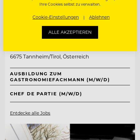
Ihre Cookies selbst zu verwalten.
Cookie-Einstellungen
Ablehnen
TOP ARBEITGEBER
ALLE AKZEPTIEREN
Jungbrunn - Der Gutzeitort
6675 Tannheim/Tirol, Österreich
AUSBILDUNG ZUM
GASTRONOMIEFACHMANN (M/W/D)
CHEF DE PARTIE (M/W/D)
Entdecke alle Jobs