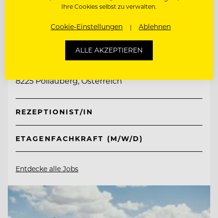
Ihre Cookies selbst zu verwalten.
Cookie-Einstellungen
Ablehnen
TOP ARBEITGEBER
Retter Bio-Natur-Resort
ALLE AKZEPTIEREN
8225 Pöllauberg, Österreich
REZEPTIONIST/IN
ETAGENFACHKRAFT (M/W/D)
Entdecke alle Jobs