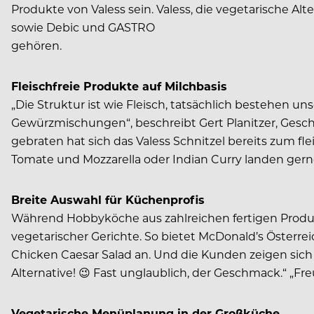
Produkte von Valess sein. Valess, die vegetarische A
sowie Debic und GASTRO
gehören.
Fleischfreie Produkte auf Milchbasis
„Die Struktur ist wie Fleisch, tatsächlich bestehen 
Gewürzmischungen“, beschreibt Gert Planitzer, Geschä
gebraten hat sich das Valess Schnitzel bereits zum fle
Tomate und Mozzarella oder Indian Curry landen gern
Breite Auswahl für Küchenprofis
Während Hobbyköche aus zahlreichen fertigen Produkt
vegetarischer Gerichte. So bietet McDonald’s Öster­re
Chicken Caesar Salad an. Und die Kunden zeigen sich 
Alternative! 😉 Fast unglaublich, der Geschmack.“ „F
Vegetarische Menüplanung in der Großküche