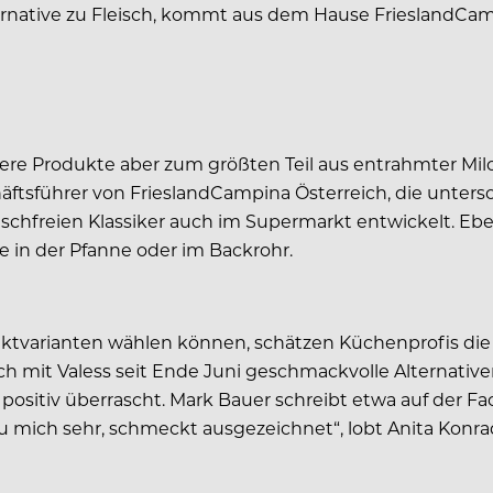
lternative zu Fleisch, kommt aus dem Hause FrieslandCa
unsere Produkte aber zum größten Teil aus entrahmter Mi
ftsführer von FrieslandCampina Öster­reich, die unter­s
ischfreien Klassiker auch im Supermarkt entwickelt. Eben
e in der Pfanne oder im Backrohr.
varianten wäh­len können, schätzen Küchenprofis die br
ich mit Valess seit Ende Juni geschmack­volle Alternat
positiv überrascht. Mark Bauer schreibt etwa auf der Fa
reu mich sehr, schmeckt ausgezeichnet“, lobt Anita Konr