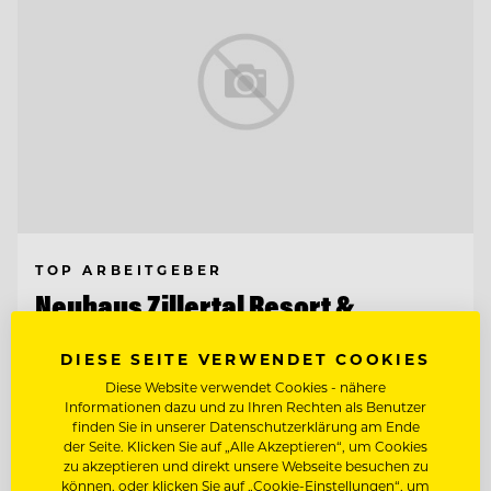
TOP ARBEITGEBER
Neuhaus Zillertal Resort &
ElisabethHotel
DIESE SEITE VERWENDET COOKIES
6290 Mayrhofen, Österreich
Diese Website verwendet Cookies - nähere
Informationen dazu und zu Ihren Rechten als Benutzer
finden Sie in unserer Datenschutzerklärung am Ende
KREATIVER CHEF DE BAR FÜR UNSERE
der Seite. Klicken Sie auf „Alle Akzeptieren“, um Cookies
HOTELBAR
zu akzeptieren und direkt unsere Webseite besuchen zu
können, oder klicken Sie auf „Cookie-Einstellungen“, um