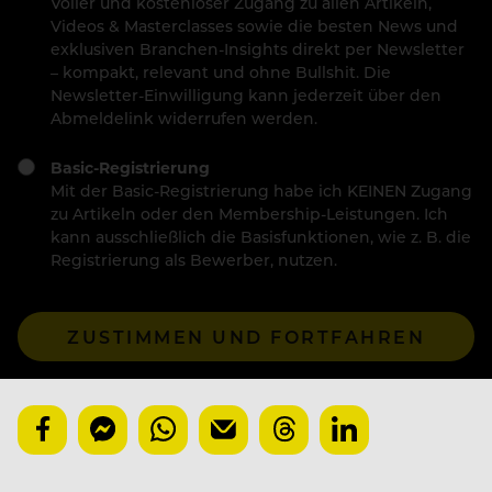
Voller und kostenloser Zugang zu allen Artikeln,
Videos & Masterclasses sowie die besten News und
exklusiven Branchen-Insights direkt per Newsletter
– kompakt, relevant und ohne Bullshit. Die
Newsletter-Einwilligung kann jederzeit über den
Abmeldelink widerrufen werden.
Basic-Registrierung
Mit der Basic-Registrierung habe ich KEINEN Zugang
zu Artikeln oder den Membership-Leistungen. Ich
kann ausschließlich die Basisfunktionen, wie z. B. die
Registrierung als Bewerber, nutzen.
ZUSTIMMEN UND FORTFAHREN