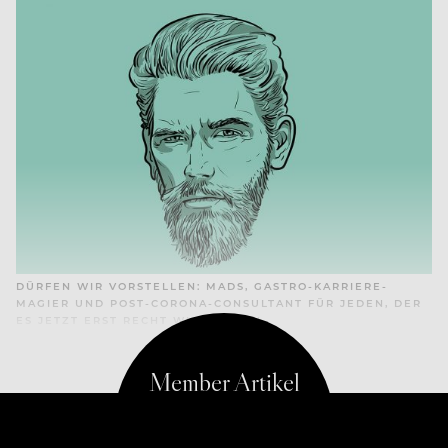
DÜRFEN WIR VORSTELLEN: MADS, GASTRO-KARRIERE-
MAGIER UND POST-CORONA-CONSULTANT FÜR JEDEN, DER
ES JETZT ERST RECHT WISSEN WILL.