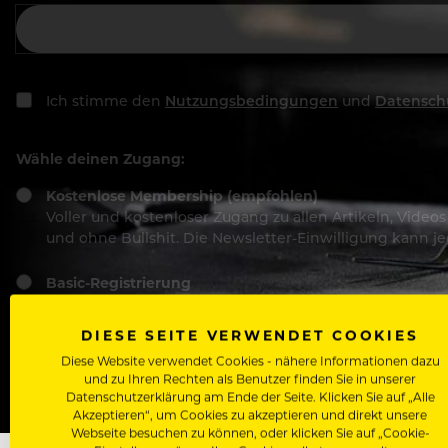
Ich stimme den
Nutzungsbedingungen
und
Datensch
Wähle deinen Zugang:
Kostenlose Membership (empfohlen)
Voller und kostenloser Zugang zu allen Artikeln, Vide
und ohne Bullshit. Die Newsletter-Einwilligung kann 
Basic-Registrierung
Mit der Basic-Registrierung habe ich KEINEN Zugang zu 
Bewerber, nutzen.
DIESE SEITE VERWENDET COOKIES
Diese Website verwendet Cookies - nähere Informationen dazu
und zu Ihren Rechten als Benutzer finden Sie in unserer
Datenschutzerklärung am Ende der Seite. Klicken Sie auf „Alle
Akzeptieren“, um Cookies zu akzeptieren und direkt unsere
Webseite besuchen zu können, oder klicken Sie auf „Cookie-