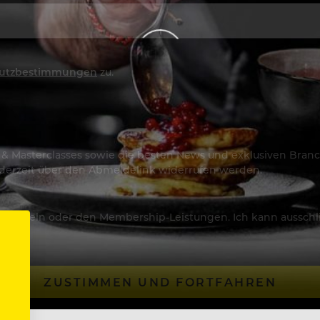
utzbestimmungen
zu.
os & Masterclasses sowie die besten News und exklusiven Branc
jederzeit über den Abmeldelink widerrufen werden.
Artikeln oder den Membership-Leistungen. Ich kann ausschließ
ZUSTIMMEN UND FORTFAHREN