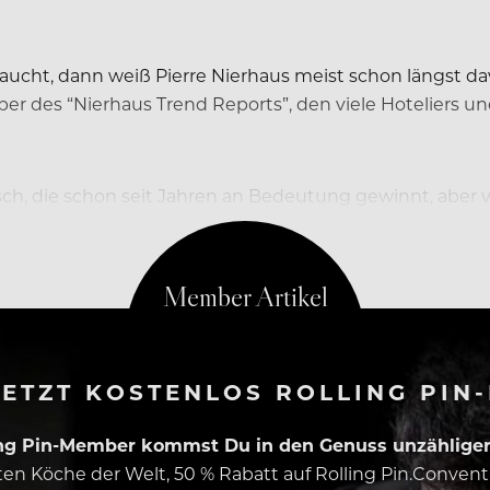
ucht, dann weiß Pierre Nierhaus meist schon längst da
er des “Nierhaus Trend Reports”, den viele Hoteliers 
sch, die schon seit Jahren an Bedeutung gewinnt, aber v
cheidet.”
ETZT KOSTENLOS ROLLING PIN
ing Pin-Member kommst Du in den Genuss unzähliger 
esten Köche der Welt, 50 % Rabatt auf Rolling Pin.Conven