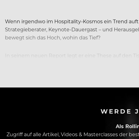
Wenn irgendwo im Hospitality-Kosmos ein Trend aufta
Strategieberater, Keynote-Dauergast – und Herausgeb
bewegt sich das Hoch, wohin das Tief?
In seinem neuen Report legt er eine These auf den Ti
“Das Zimmer ist nebensächlich. Die Gastronomie ents
WERDE J
Als Roll
Zugriff auf alle Artikel, Videos & Masterclasses der b