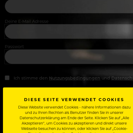
Deine E-Mail Adresse
Passwort
Ich stimme den
Nutzungsbedingungen
und
Datensch
Wähle deinen Zugang:
DIESE SEITE VERWENDET COOKIES
Kostenlose Membership (empfohlen)
Diese Website verwendet Cookies - nähere Informationen dazu
Voller und kostenloser Zugang zu allen Artikeln, Vide
und zu Ihren Rechten als Benutzer finden Sie in unserer
Datenschutzerklärung am Ende der Seite. Klicken Sie auf „Alle
und ohne Bullshit. Die Newsletter-Einwilligung kann 
Akzeptieren“, um Cookies zu akzeptieren und direkt unsere
Webseite besuchen zu können, oder klicken Sie auf „Cookie-
Basic-Registrierung