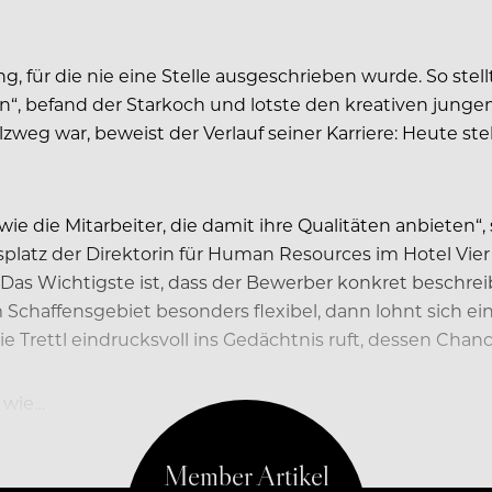
, für die nie eine Stelle ausgeschrieben wurde. So stellt
“, befand der Starkoch und lotste den kreativen jungen 
lzweg war, beweist der Verlauf seiner Karriere: Heute st
ie die Mitarbeiter, die damit ihre Qualitäten anbieten“,
latz der Direktorin für Human Resources im Hotel Vier
as Wichtigste ist, dass der Bewerber konkret beschreib
m Schaffensgebiet besonders flexibel, dann lohnt sich ei
e Trettl eindrucksvoll ins Gedächtnis ruft, dessen Chan
n wie…