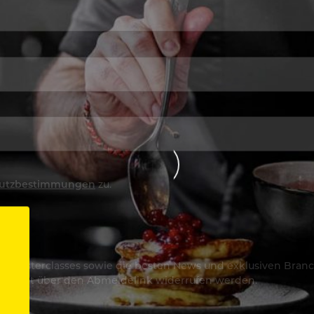
utzbestimmungen
zu.
os & Masterclasses sowie die besten News und exklusiven Branc
jederzeit über den Abmeldelink widerrufen werden.