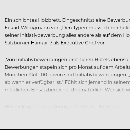
Ein schlichtes Holzbrett. Eingeschnitzt eine Bewerbung
Eckart Witzigmann vor. „Den Typen muss ich mir holen
seiner Initiativbewerbung alles andere als auf dem Ho
Salzburger Hangar-7 als Executive Chef vor.
„Von Initiativbewerbungen profitieren Hotels ebenso w
Bewerbungen stapeln sich pro Monat auf dem Arbeitsp
München. Gut 100 davon sind Initiativbewerbungen. „D
ab wann er verfügbar ist.“ Fühlt sich jemand in seine
möglichen Einsatzbereiche. Und natürlich: Wer sich wi
Beispiele gibt es zur Genüge. Köche, die ihr Schreibe