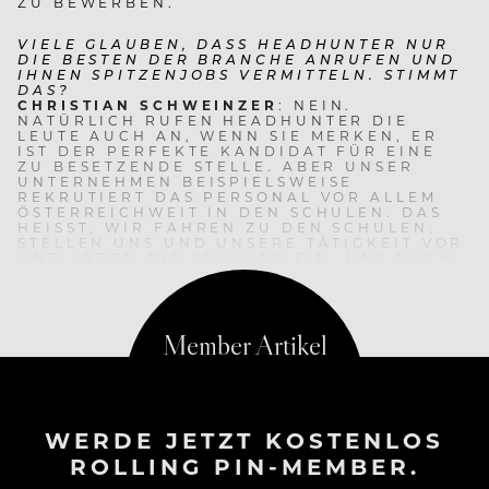
ZU BEWERBEN.
VIELE GLAUBEN, DASS HEADHUNTER NUR
DIE BESTEN DER BRANCHE ANRUFEN UND
IHNEN SPITZENJOBS VERMITTELN. STIMMT
DAS?
CHRISTIAN SCHWEINZER
: NEIN.
NATÜRLICH RUFEN HEADHUNTER DIE
LEUTE AUCH AN, WENN SIE MERKEN, ER
IST DER PERFEKTE KANDIDAT FÜR EINE
ZU BESETZENDE STELLE. ABER UNSER
UNTERNEHMEN BEISPIELSWEISE
REKRUTIERT DAS PERSONAL VOR ALLEM
ÖSTERREICHWEIT IN DEN SCHULEN. DAS
HEISST, WIR FAHREN ZU DEN SCHULEN, S
TELLEN UNS UND UNSERE TÄTIGKEIT VOR U
ND LADEN DIE SCHÜLER EIN, UNS NACH A
BSCHLUSS DER SCHULZEIT IHREN L
EBENSLAUF ZU SCHICKEN.
WERDE JETZT KOSTENLOS
ROLLING PIN-MEMBER.