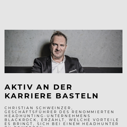
AKTIV AN DER
KARRIERE BASTELN
CHRISTIAN SCHWEINZER,
GESCHÄFTSFÜHRER DES RENOMMIERTEN
HEADHUNTING-UNTERNEHMENS
BLACKROCK, ERZÄHLT, WELCHE VORTEILE
ES BRINGT, SICH BEI EINEM HEADHUNTER