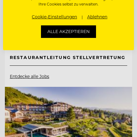
Naturhotel Bauernhofer
Ihre Cookies selbst zu verwalten.
Cookie-Einstellungen
Ablehnen
8172 Heilbrunn, Österreich
ALLE AKZEPTIEREN
WIR BITTEN ZU TISCH. UND FREUEN UNS
AUF WEGBEGLEITERINN
RESTAURANTLEITUNG STELLVERTRETUNG
Entdecke alle Jobs