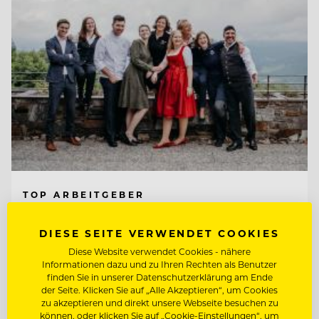
TOP ARBEITGEBER
Kempinski Hotel Berchtesgaden
DIESE SEITE VERWENDET COOKIES
Diese Website verwendet Cookies - nähere
Informationen dazu und zu Ihren Rechten als Benutzer
83471 Berchtesgaden, Deutschland
finden Sie in unserer Datenschutzerklärung am Ende
der Seite. Klicken Sie auf „Alle Akzeptieren“, um Cookies
zu akzeptieren und direkt unsere Webseite besuchen zu
CHEF DE RANG IM PUR 2* (M/W/D)
können, oder klicken Sie auf „Cookie-Einstellungen“, um