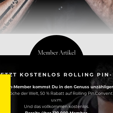
ETZT KOSTENLOS ROLLING PIN
ing Pin-Member kommst Du in den Genuss unzähliger 
esten Köche der Welt, 50 % Rabatt auf Rolling Pin.Conven
u.v.m.
Und das vollkommen kostenlos.
Bereits über 120.000 Member.