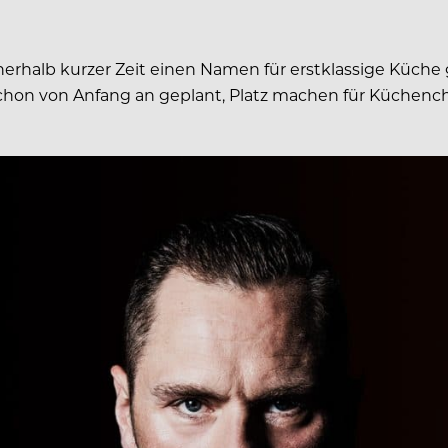
innerhalb kurzer Zeit einen Namen für erstklassige Küche
 schon von Anfang an geplant, Platz machen für Küchen