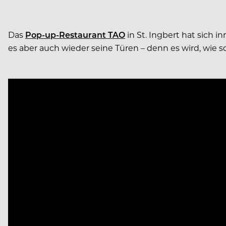
Das
Pop-up-Restaurant TAO
in St. Ingbert hat sich 
es aber auch wieder seine Türen – denn es wird, wie