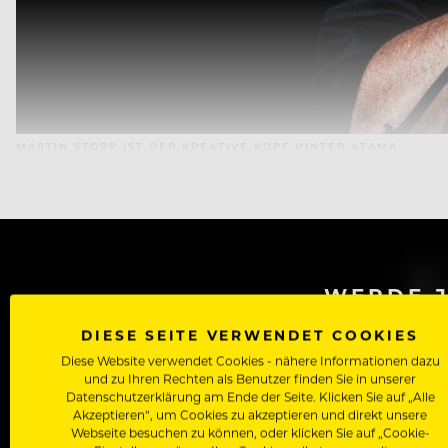
MARTIN STOPP IST DER KREATIVE KOPF HINTER ATAMA
WERDE J
DIESE SEITE VERWENDET COOKIES
Als Roll
Diese Website verwendet Cookies - nähere Informationen dazu
Zugriff auf alle Artikel, Videos & Masterclasses der b
und zu Ihren Rechten als Benutzer finden Sie in unserer
Datenschutzerklärung am Ende der Seite. Klicken Sie auf „Alle
Akzeptieren“, um Cookies zu akzeptieren und direkt unsere
Webseite besuchen zu können, oder klicken Sie auf „Cookie-