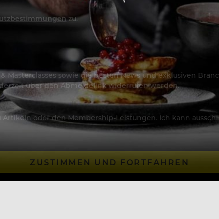
utzbestimmungen
zu.
os & Masterclasses sowie die besten News und exklusiven Branc
jederzeit über den Abmeldelink widerrufen werden.
Artikeln oder den Membership-Leistungen. Ich kann ausschließ
ZUSTIMMEN UND FORTFAHREN