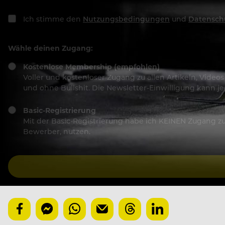
Ich stimme den
Nutzungsbedingungen
und
Datensch
Wähle deinen Zugang:
Kostenlose Membership (empfohlen)
Voller und kostenloser Zugang zu allen Artikeln, Vide
und ohne Bullshit. Die Newsletter-Einwilligung kann 
Basic-Registrierung
Mit der Basic-Registrierung habe ich KEINEN Zugang zu 
Bewerber, nutzen.