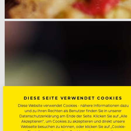
DIESE SEITE VERWENDET COOKIES
Diese Website verwendet Cookies - nähere Informationen dazu
und zu Ihren Rechten als Benutzer finden Sie in unserer
Datenschutzerklärung am Ende der Seite. Klicken Sie auf „Alle
Akzeptieren“, um Cookies zu akzeptieren und direkt unsere
Webseite besuchen zu können, oder klicken Sie auf „Cookie-