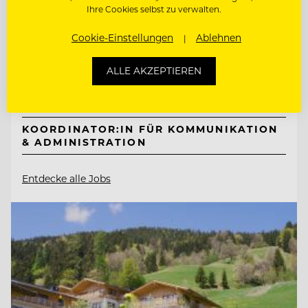
Interalpen-Hotel Tyrol
Ihre Cookies selbst zu verwalten.
Cookie-Einstellungen
Ablehnen
6410 Telfs, Österreich
ALLE AKZEPTIEREN
SALES MANAGER (M/W/D)
KOORDINATOR:IN FÜR KOMMUNIKATION
& ADMINISTRATION
Entdecke alle Jobs