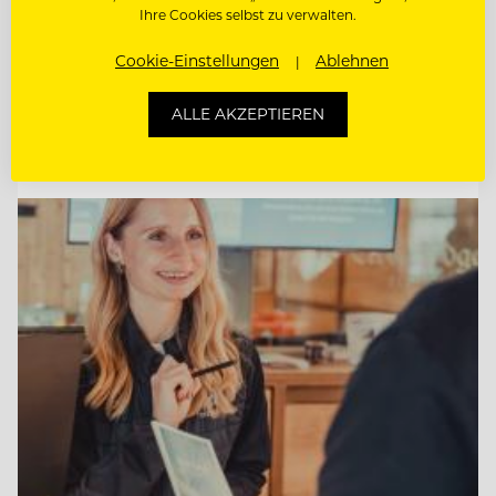
Ihre Cookies selbst zu verwalten.
KÜCHENCHEF MÖWENBRÄU (M/W/D)
Cookie-Einstellungen
Ablehnen
KÜCHENCHEF AMERICAN DINER (M/W/D)
ALLE AKZEPTIEREN
Entdecke alle Jobs