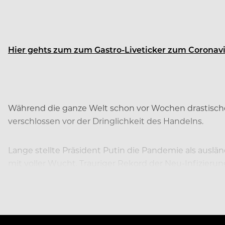
Hier gehts zum zum Gastro-Liveticker zum Coronavi
Während die ganze Welt schon vor Wochen drastisch
verschlossen vor der Dringlichkeit des Handelns.
Lange stellte Präsident Putin die Pandemie als auslä
mit voller Wucht. Trauriger Rekord der Neu-Infizier
vermeldete zuletzt 18.300 Infizierte und 148 Tote.