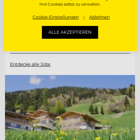
Ihre Cookies selbst zu verwalten.
6410 Telfs, Österreich
Cookie-Einstellungen
Ablehnen
CHEF DE PARTIE / PATISSERIE (M/W/D)
ALLE AKZEPTIEREN
KOORDINATOR:IN FÜR KOMMUNIKATION
& ADMINISTRATION
Entdecke alle Jobs