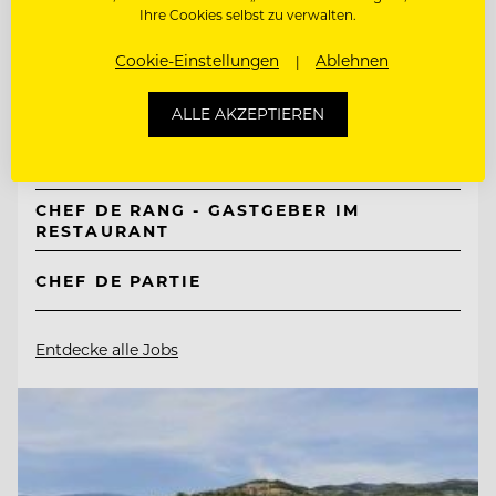
Ihre Cookies selbst zu verwalten.
TOP ARBEITGEBER
Cookie-Einstellungen
Ablehnen
Mountain Resort Feuerberg
ALLE AKZEPTIEREN
9551 Bodensdorf, Ossiacher See, Österreich
CHEF DE RANG - GASTGEBER IM
RESTAURANT
CHEF DE PARTIE
Entdecke alle Jobs