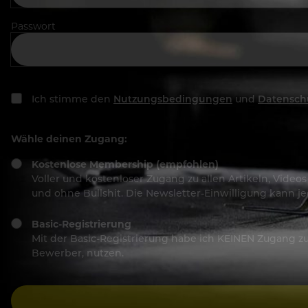
Passwort
Ich stimme den
Nutzungsbedingungen
und
Datensch
Wähle deinen Zugang:
Kostenlose Membership (empfohlen)
Voller und kostenloser Zugang zu allen Artikeln, Vide
und ohne Bullshit. Die Newsletter-Einwilligung kann 
Basic-Registrierung
Mit der Basic-Registrierung habe ich KEINEN Zugang zu 
Bewerber, nutzen.