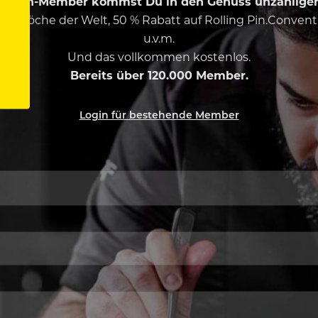
ing Pin-Member kommst Du in den Genuss unzähliger 
esten Köche der Welt, 50 % Rabatt auf Rolling Pin.Conven
u.v.m.
Und das vollkommen kostenlos.
Bereits über 120.000 Member.
Login für bestehende Member