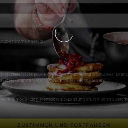
utzbestimmungen
zu.
os & Masterclasses sowie die besten News und exklusiven Branc
jederzeit über den Abmeldelink widerrufen werden.
Artikeln oder den Membership-Leistungen. Ich kann ausschließ
ZUSTIMMEN UND FORTFAHREN