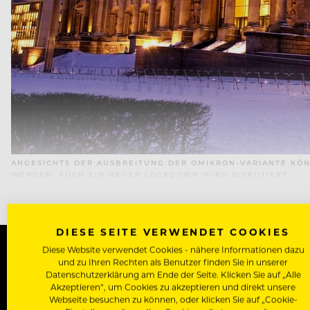
ANGESICHTS DER AUSBREITUNG DER OMIKRON-VARIANTE K
WERDEN. AUCH EIN NEUER LOCKDOWN WIRD DISKUTIERT
DIESE SEITE VERWENDET COOKIES
Diese Website verwendet Cookies - nähere Informationen dazu
und zu Ihren Rechten als Benutzer finden Sie in unserer
WERDE J
Datenschutzerklärung am Ende der Seite. Klicken Sie auf „Alle
Akzeptieren“, um Cookies zu akzeptieren und direkt unsere
Webseite besuchen zu können, oder klicken Sie auf „Cookie-