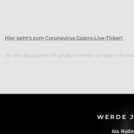
Hier geht’s zum Coronavirus Gastro-Live-Ticker!
An den deutschen Flughäfen könnte es nach Informati
etwas unterschiedlich gehandhabt. In den Terminal- 
bereits eine Maskenpflicht.
WERDE J
Als Roll