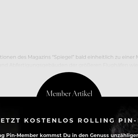
onen des Magazins “Spiegel” bald einheitlich zu einer
und Abfertigungsgebäuden der größeren Flughäfen wie S
ETZT KOSTENLOS ROLLING PIN
ing Pin-Member kommst Du in den Genuss unzähliger 