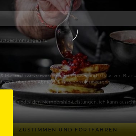
utzbestimmungen
zu.
os & Masterclasses sowie die besten News und exklusiven Branc
jederzeit über den Abmeldelink widerrufen werden.
Artikeln oder den Membership-Leistungen. Ich kann ausschließ
ZUSTIMMEN UND FORTFAHREN