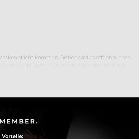
 Maskenpflicht kommen. Bisher wird es offenbar noch
tuttgart, München, Düsseldorf oder Berlin gibt es
-MEMBER.
Vorteile: