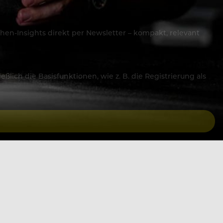
hen-Insights direkt per Newsletter – kompakt, relevant
lich die Basisfunktionen, wie z. B. die Registrierung als