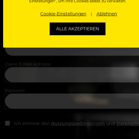
Einstellungen“, um Ihre Cookies selbst zu verwalten.
Dein Vorname
Cookie-Einstellungen
Ablehnen
ALLE AKZEPTIEREN
In welchem Bereich arbeitest du
Deine E-Mail Adresse
Passwort
Ich stimme den
Nutzungsbedingungen
und
Datensch