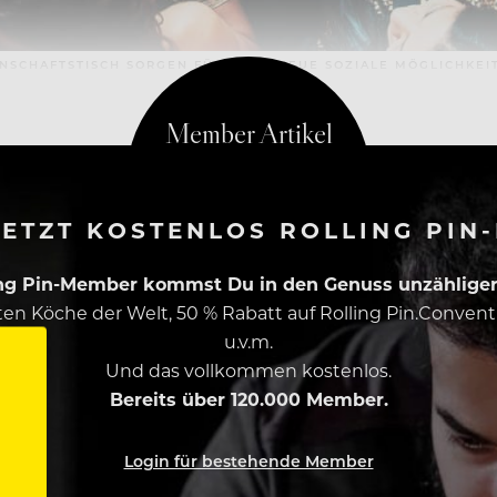
SCHAFTSTISCH SORGEN FÜR GANZ NEUE SOZIALE MÖGLICHKEIT
ETZT KOSTENLOS ROLLING PIN
ing Pin-Member kommst Du in den Genuss unzähliger 
esten Köche der Welt, 50 % Rabatt auf Rolling Pin.Conven
u.v.m.
Und das vollkommen kostenlos.
Bereits über 120.000 Member.
Login für bestehende Member