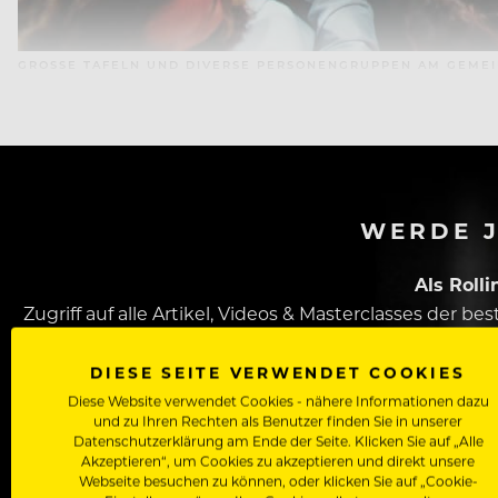
GROSSE TAFELN UND DIVERSE PERSONENGRUPPEN AM GEMEIN
WERDE J
Als Roll
Zugriff auf alle Artikel, Videos & Masterclasses der b
DIESE SEITE VERWENDET COOKIES
Diese Website verwendet Cookies - nähere Informationen dazu
und zu Ihren Rechten als Benutzer finden Sie in unserer
Datenschutzerklärung am Ende der Seite. Klicken Sie auf „Alle
Akzeptieren“, um Cookies zu akzeptieren und direkt unsere
Webseite besuchen zu können, oder klicken Sie auf „Cookie-