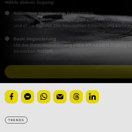
Wähle deinen Zugang:
Kostenlose Membership (empfohlen)
Voller und kostenloser Zugang zu allen Artikeln, Vide
und ohne Bullshit. Die Newsletter-Einwilligung kann 
Basic-Registrierung
Mit der Basic-Registrierung habe ich KEINEN Zugang zu 
Bewerber, nutzen.
TRENDS