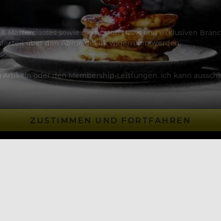
os & Masterclasses sowie die besten News und exklusiven Branc
jederzeit über den Abmeldelink widerrufen werden.
Artikeln oder den Membership-Leistungen. Ich kann ausschließ
ZUSTIMMEN UND FORTFAHREN