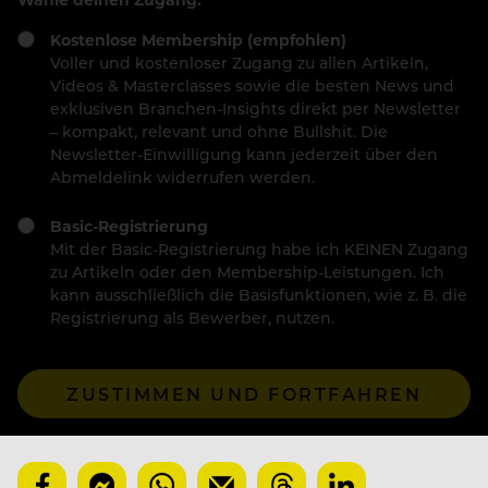
Kostenlose Membership (empfohlen)
Voller und kostenloser Zugang zu allen Artikeln,
Videos & Masterclasses sowie die besten News und
exklusiven Branchen-Insights direkt per Newsletter
– kompakt, relevant und ohne Bullshit. Die
Newsletter-Einwilligung kann jederzeit über den
Abmeldelink widerrufen werden.
Basic-Registrierung
Mit der Basic-Registrierung habe ich KEINEN Zugang
zu Artikeln oder den Membership-Leistungen. Ich
kann ausschließlich die Basisfunktionen, wie z. B. die
Registrierung als Bewerber, nutzen.
ZUSTIMMEN UND FORTFAHREN