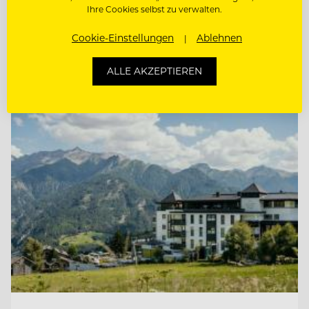
Ihre Cookies selbst zu verwalten.
SALES MANAGER (M/W/D)
Cookie-Einstellungen
Ablehnen
ALLE AKZEPTIEREN
Entdecke alle Jobs