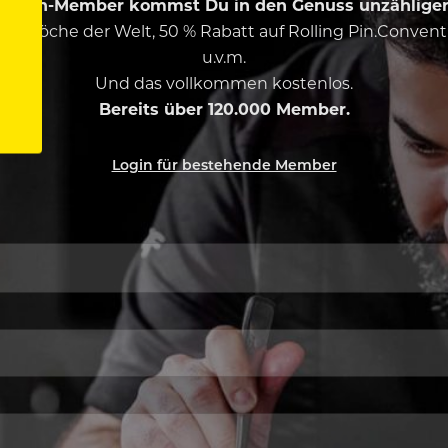
ing Pin-Member kommst Du in den Genuss unzähliger 
esten Köche der Welt, 50 % Rabatt auf Rolling Pin.Conven
u.v.m.
Und das vollkommen kostenlos.
Bereits über 120.000 Member.
Login für bestehende Member