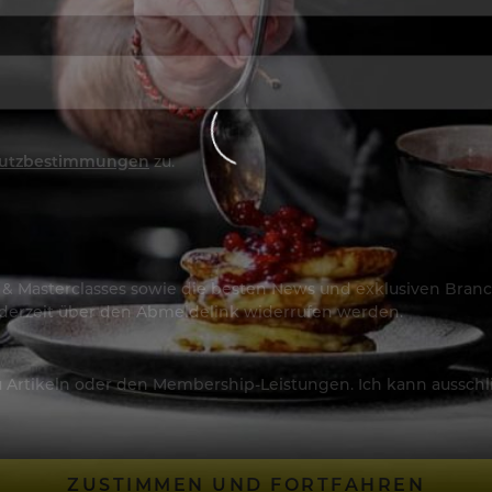
utzbestimmungen
zu.
os & Masterclasses sowie die besten News und exklusiven Branc
jederzeit über den Abmeldelink widerrufen werden.
Artikeln oder den Membership-Leistungen. Ich kann ausschließ
ZUSTIMMEN UND FORTFAHREN