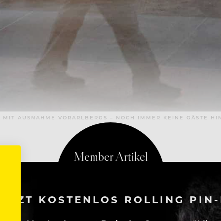
 MIT AUSNAHME VORARLBERGS – NOCH IMMER KEINE GÄSTE HIN
ETZT KOSTENLOS ROLLING PIN