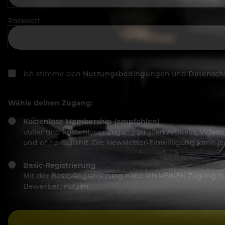
Passwort
Ich stimme den
Nutzungsbedingungen
und
Datensch
Wähle deinen Zugang:
Kostenlose Membership (empfohlen)
Voller und kostenloser Zugang zu allen Artikeln, Vide
und ohne Bullshit. Die Newsletter-Einwilligung kann 
Basic-Registrierung
Mit der Basic-Registrierung habe ich KEINEN Zugang zu 
Bewerber, nutzen.