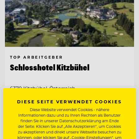
TOP ARBEITGEBER
Schlosshotel Kitzbühel
6370 Kitzbühel, Österreich
DIESE SEITE VERWENDET COOKIES
F&B CONTROLLER (M/W/D)
Diese Website verwendet Cookies - nähere
Informationen dazu und zu Ihren Rechten als Benutzer
finden Sie in unserer Datenschutzerklärung am Ende
der Seite. Klicken Sie auf „Alle Akzeptieren“, um Cookies
Entdecke alle Jobs
zu akzeptieren und direkt unsere Webseite besuchen zu
können, oder klicken Sie auf „Cookie-Einstellungen“, um