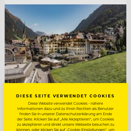
TOP ARBEITGEBER
DIESE SEITE VERWENDET COOKIES
Hotel Post Ischgl
Diese Website verwendet Cookies - nähere
Informationen dazu und zu Ihren Rechten als Benutzer
finden Sie in unserer Datenschutzerklärung am Ende
der Seite. Klicken Sie auf „Alle Akzeptieren“, um Cookies
6561 Ischgl, Österreich
zu akzeptieren und direkt unsere Webseite besuchen zu
können, oder klicken Sie auf „Cookie-Einstellungen“, um