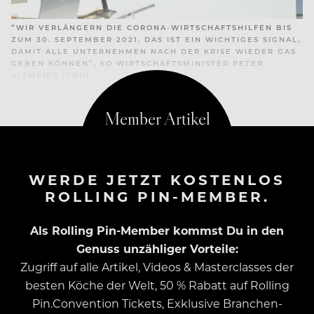
“WIR VERLÄNGERN DIE CORONA-WIRTSCHAFTSHILFEN BIS
ZUM 30. SEPTEMBER 2021. DAS IST EIN WICHTIGES SIGNAL,
DAMIT ALLE UNTERNEHMEN NACH DER KRISE WIEDER GAS
GEBEN KÖNNEN”, SO WIRTSCHAFTSMINISTER PETER
ALTMEIER (CDU)
WERDE JETZT KOSTENLOS
ROLLING PIN-MEMBER.
Als Rolling Pin-Member kommst Du in den
Genuss unzähliger Vorteile:
Zugriff auf alle Artikel, Videos & Masterclasses der
besten Köche der Welt, 50 % Rabatt auf Rolling
Pin.Convention Tickets, Exklusive Branchen-