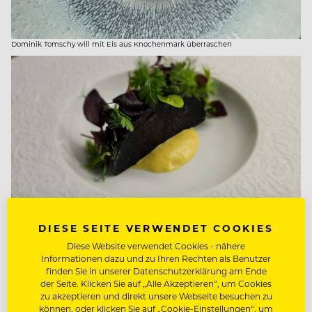
Dominik Tomschy will mit Eis aus Knochenmark überraschen
DIESE SEITE VERWENDET COOKIES
Diese Website verwendet Cookies - nähere
Elisabeth Johan zeigt, dass man auch Tacos neu erfinden kann!
Informationen dazu und zu Ihren Rechten als Benutzer
finden Sie in unserer Datenschutzerklärung am Ende
der Seite. Klicken Sie auf „Alle Akzeptieren“, um Cookies
zu akzeptieren und direkt unsere Webseite besuchen zu
können, oder klicken Sie auf „Cookie-Einstellungen“, um